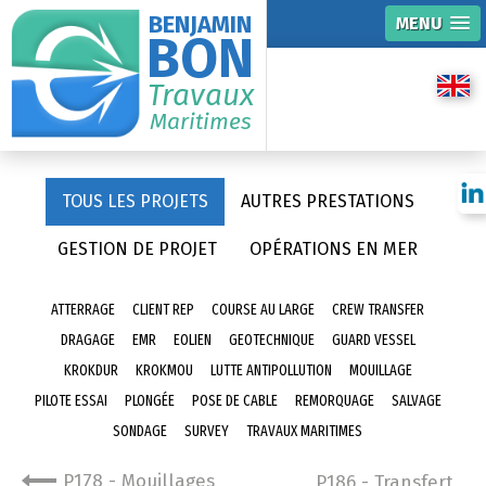
BENJAMIN
MENU
BON
Travaux
Maritimes
TOUS LES PROJETS
AUTRES PRESTATIONS
GESTION DE PROJET
OPÉRATIONS EN MER
ATTERRAGE
CLIENT REP
COURSE AU LARGE
CREW TRANSFER
DRAGAGE
EMR
EOLIEN
GEOTECHNIQUE
GUARD VESSEL
KROKDUR
KROKMOU
LUTTE ANTIPOLLUTION
MOUILLAGE
PILOTE ESSAI
PLONGÉE
POSE DE CABLE
REMORQUAGE
SALVAGE
SONDAGE
SURVEY
TRAVAUX MARITIMES
P178 - Mouillages
P186 - Transfert