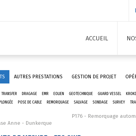
ACCUEIL
NO
TS
AUTRES PRESTATIONS
GESTION DE PROJET
OPÉ
 TRANSFER
DRAGAGE
EMR
EOLIEN
GEOTECHNIQUE
GUARD VESSEL
KROK
PLONGÉE
POSE DE CABLE
REMORQUAGE
SALVAGE
SONDAGE
SURVEY
TRA
P176 - Remorquage automo
esse Anne - Dunkerque