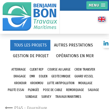
BENJAMIN
MENU
BON
Travaux
Maritimes
TOUS LES PROJETS
AUTRES PRESTATIONS
GESTION DE PROJET
OPÉRATIONS EN MER
ATTERRAGE
CLIENT REP
COURSE AU LARGE
CREW TRANSFER
DRAGAGE
EMR
EOLIEN
GEOTECHNIQUE
GUARD VESSEL
KROKDUR
KROKMOU
LUTTE ANTIPOLLUTION
MOUILLAGE
PILOTE ESSAI
PLONGÉE
POSE DE CABLE
REMORQUAGE
SALVAGE
SONDAGE
SURVEY
TRAVAUX MARITIMES
P145 - Fourniture