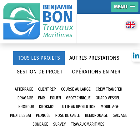
BENJAMIN
MENU
BON
Travaux
Maritimes
TOUS LES PROJETS
AUTRES PRESTATIONS
GESTION DE PROJET
OPÉRATIONS EN MER
ATTERRAGE
CLIENT REP
COURSE AU LARGE
CREW TRANSFER
DRAGAGE
EMR
EOLIEN
GEOTECHNIQUE
GUARD VESSEL
KROKDUR
KROKMOU
LUTTE ANTIPOLLUTION
MOUILLAGE
PILOTE ESSAI
PLONGÉE
POSE DE CABLE
REMORQUAGE
SALVAGE
SONDAGE
SURVEY
TRAVAUX MARITIMES