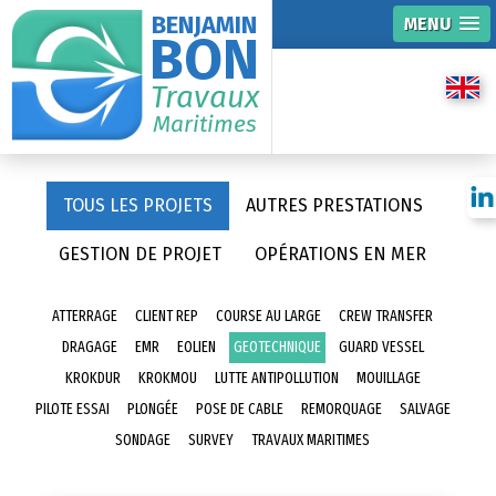
BENJAMIN
MENU
BON
Travaux
Maritimes
TOUS LES PROJETS
AUTRES PRESTATIONS
GESTION DE PROJET
OPÉRATIONS EN MER
ATTERRAGE
CLIENT REP
COURSE AU LARGE
CREW TRANSFER
DRAGAGE
EMR
EOLIEN
GEOTECHNIQUE
GUARD VESSEL
KROKDUR
KROKMOU
LUTTE ANTIPOLLUTION
MOUILLAGE
PILOTE ESSAI
PLONGÉE
POSE DE CABLE
REMORQUAGE
SALVAGE
SONDAGE
SURVEY
TRAVAUX MARITIMES