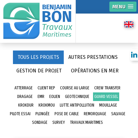
BENJAMIN
MENU
BON
Travaux
Maritimes
TOUS LES PROJETS
AUTRES PRESTATIONS
GESTION DE PROJET
OPÉRATIONS EN MER
ATTERRAGE
CLIENT REP
COURSE AU LARGE
CREW TRANSFER
DRAGAGE
EMR
EOLIEN
GEOTECHNIQUE
GUARD VESSEL
KROKDUR
KROKMOU
LUTTE ANTIPOLLUTION
MOUILLAGE
PILOTE ESSAI
PLONGÉE
POSE DE CABLE
REMORQUAGE
SALVAGE
SONDAGE
SURVEY
TRAVAUX MARITIMES